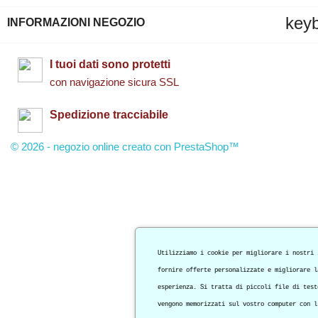
key
INFORMAZIONI NEGOZIO
I tuoi dati sono protetti
con navigazione sicura SSL
Spedizione tracciabile
© 2026 - negozio online creato con PrestaShop™
Utilizziamo i cookie per migliorare i nostri 
fornire offerte personalizzate e migliorare l
esperienza. Si tratta di piccoli file di test
vengono memorizzati sul vostro computer con l