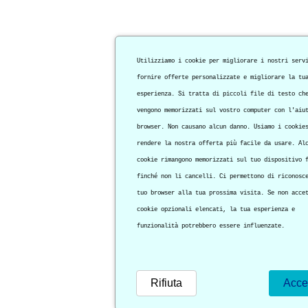
Utilizziamo i cookie per migliorare i nostri serv
fornire offerte personalizzate e migliorare la tu
esperienza. Si tratta di piccoli file di testo ch
vengono memorizzati sul vostro computer con l'aiu
browser. Non causano alcun danno. Usiamo i cookie
rendere la nostra offerta più facile da usare. Al
cookie rimangono memorizzati sul tuo dispositivo 
finché non li cancelli. Ci permettono di riconosc
tuo browser alla tua prossima visita. Se non acce
cookie opzionali elencati, la tua esperienza e
funzionalità potrebbero essere influenzate.
Rifiuta
Acce