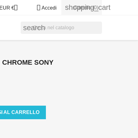
shopping_cart


Carrello
(0)
EUR €
Accedi
search
ION CHROME SONY
I AL CARRELLO