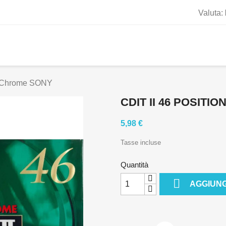
Valuta:
on Chrome SONY
CDIT II 46 POSIT
5,98 €
Tasse incluse
Quantità

AGGIUNG