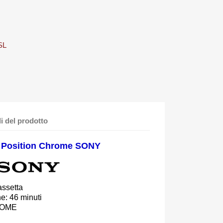
SL
li del prodotto
46 Position Chrome SONY
assetta
ne: 46 minuti
HROME