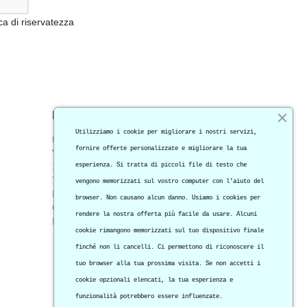
ica di riservatezza
INFORMAZIONI NEGOZIO
Utilizziamo i cookie per migliorare i nostri servizi,
tecnisuono by treesse elettronica
fornire offerte personalizzate e migliorare la tua
Via M. Coppino, 96/E
10147 TORINO
esperienza. Si tratta di piccoli file di testo che
Torino
vengono memorizzati sul vostro computer con l'aiuto del
Italia
browser. Non causano alcun danno. Usiamo i cookies per
Chiamaci:
0112296000
rendere la nostra offerta più facile da usare. Alcuni
Inviaci un'e-mail:
info@tecnisuono.it
cookie rimangono memorizzati sul tuo dispositivo finale
finché non li cancelli. Ci permettono di riconoscere il
tuo browser alla tua prossima visita. Se non accetti i
cookie opzionali elencati, la tua esperienza e
funzionalità potrebbero essere influenzate.