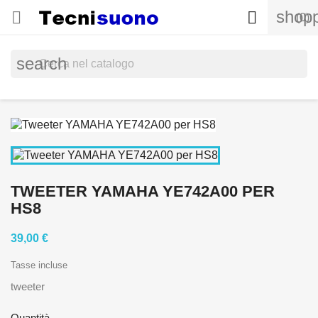
shopp


(0)
search
TWEETER YAMAHA YE742A00 PER
HS8
39,00 €
Tasse incluse
tweeter
Quantità