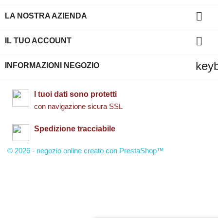

LA NOSTRA AZIENDA

IL TUO ACCOUNT
key
INFORMAZIONI NEGOZIO
I tuoi dati sono protetti
con navigazione sicura SSL
Spedizione tracciabile
© 2026 - negozio online creato con PrestaShop™